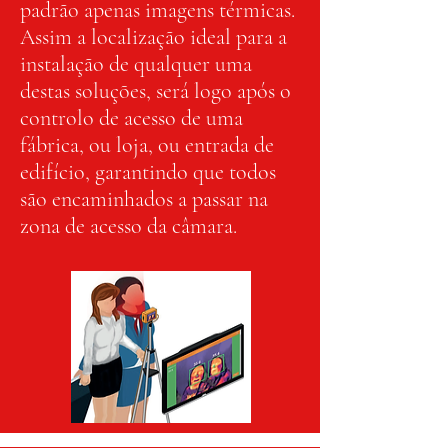
padrão apenas imagens térmicas.
Assim a localização ideal para a
instalação de qualquer uma
destas soluções, será logo após o
controlo de acesso de uma
fábrica, ou loja, ou entrada de
edifício, garantindo que todos
são encaminhados a passar na
zona de acesso da câmara.