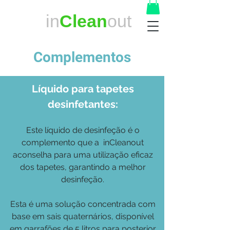
in
Clean
out
Complementos
Líquido para tapetes
desinfetantes:
Este líquido de desinfeção é o
complemento que a inCleanout
aconselha para uma utilização eficaz
dos tapetes, garantindo a melhor
desinfeção.
Esta é uma solução concentrada com
base em sais quaternários, disponível
em
garrafões de 5 litros para posterior