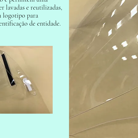
r lavadas e reutilizadas,
 logotipo para
ntificação de entidade.