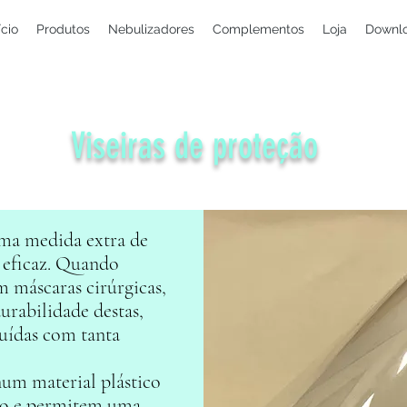
ício
Produtos
Nebulizadores
Complementos
Loja
Downl
Viseiras de proteção
uma medida extra de
 eficaz. Quando
 máscaras cirúrgicas,
rabilidade destas,
tuídas com tanta
 num material plástico
ino e permitem uma