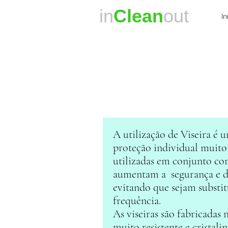
in
Clean
out
In
A utilização de Viseira é 
proteção individual muito
utilizadas em conjunto com
aumentam a segurança e du
evitando que sejam substi
frequência.
As viseiras são fabricadas
muito resistente e cristal